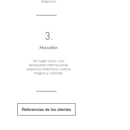
distancia.
3.
Mazatlán
Un lugar único, con
aeropuerto internacional,
espacios históricos, cultura
mágica y colorida.
Referencias de los clientes