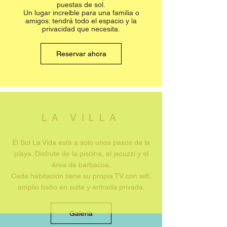
puestas de sol.
Un lugar increíble para una familia o
amigos: tendrá todo el espacio y la
privacidad que necesita.
Reservar ahora
LA VILLA
El Sol La Vida está a solo unos pasos de la
playa. Disfrute de la piscina, el jacuzzi y el
área de barbacoa.
Cada habitación tiene su propia TV con wifi,
amplio baño en suite y entrada privada.
Galería