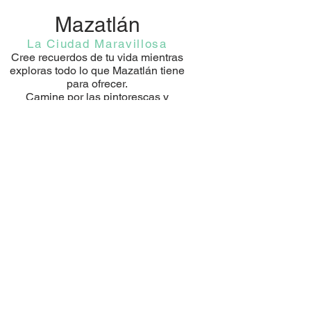
Mazatlán
La Ciudad Maravillosa
Cree recuerdos de tu vida mientras
exploras todo lo que Mazatlán tiene
para ofrecer.
Camine por las pintorescas y
románticas calles del Centro Histórico,
con sus pintorescos edificios de
colores brillantes. Pruebe la
experiencia culinaria con una amplia
selección de restaurantes y
vendedores ambulantes. Relájese en
las hermosas playas de arena, tome
una ola matutina, navegue en kayak
hasta las tres islas, explore el centro
cultural del arte y el entretenimiento,
escuche música en vivo de talentosos
músicos de todos los estilos.
Eche un vistazo a los muchos lugares
famosos de la ciudad contratando un
Pulmonía